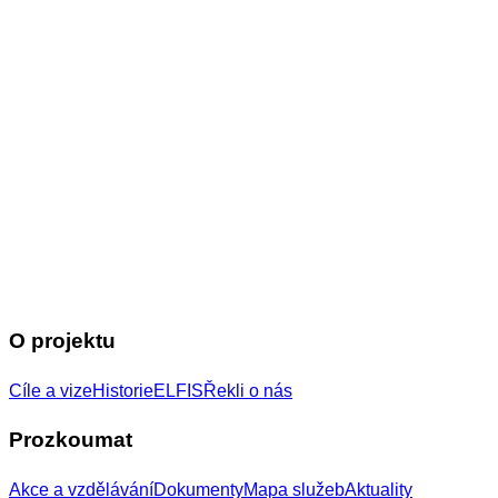
O projektu
Cíle a vize
Historie
ELFIS
Řekli o nás
Prozkoumat
Akce a vzdělávání
Dokumenty
Mapa služeb
Aktuality